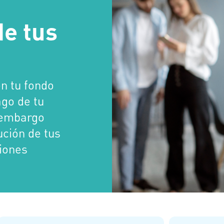
de tus
n tu fondo
ago de tu
n embargo
ución de tus
ciones