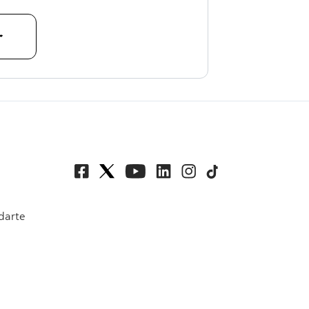
r
darte